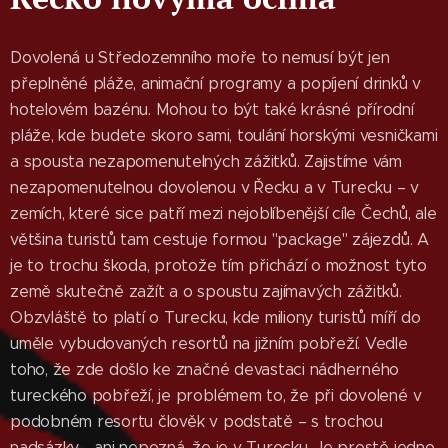
Dovolená u Středozemního moře to nemusí být jen
přeplněné pláže, animační programy a popíjení drinků v
hotelovém bazénu. Mohou to být také krásné přírodní
pláže, kde budete skoro sami, toulání horskými vesničkami
a spousta nezapomenutelných zážitků. Zajistíme vám
nezapomenutelnou dovolenou v Řecku a v Turecku – v
zemích, které sice patří mezi nejoblíbenější cíle Čechů, ale
většina turistů tam cestuje formou "package" zájezdů. A
je to trochu škoda, protože tím přichází o možnost tyto
země skutečně zažít a o spoustu zajímavých zážitků.
Obzvláště to platí o Turecku, kde miliony turistů míří do
uměle vybudovaných resortů na jižním pobřeží. Vedle
toho, že zde došlo ke značné devastaci nádherného
tureckého pobřeží, je problémem to, že při dovolené v
podobném resortu člověk v podstatě – s trochou
nadsázky - ani nepozná, že je v Turecku. Je prostě jedno,