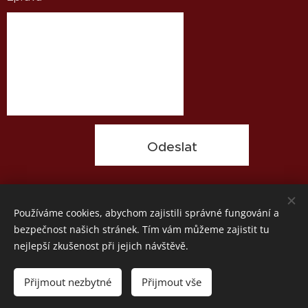
Odeslat
Používáme cookies, abychom zajistili správné fungování a
bezpečnost našich stránek. Tím vám můžeme zajistit tu
nejlepší zkušenost při jejich návštěvě.
© 2022 Originální dovolená. Všechna práva vyhrazena.
Přijmout nezbytné
Přijmout vše
Vytvořeno službou
Webnode
Cookies