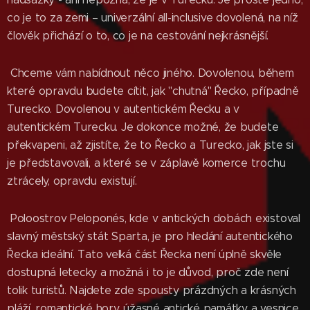
co je to za zemi – univerzální all-inclusive dovolená, na níž
člověk přichází o to, co je na cestování nejkrásnější.
Chceme vám nabídnout něco jiného. Dovolenou, během
které opravdu budete cítit, jak "chutná" Řecko, případně
Turecko. Dovolenou v autentickém Řecku a v
autentickém Turecku. Je dokonce možné, že budete
překvapeni, až zjistíte, že to Řecko a Turecko, jak jste si
je představovali, a které se v záplavě komerce trochu
ztrácely, opravdu existují.
Poloostrov Peloponés, kde v antických dobách existoval
slavný městský stát Sparta, je pro hledání autentického
Řecka ideální. Tato velká část Řecka není úplně skvěle
dostupná letecky a možná i to je důvod, proč zde není
tolik turistů. Najdete zde spousty prázdných a krásných
pláží, romantické hory, úžasné antické památky a vesnice,