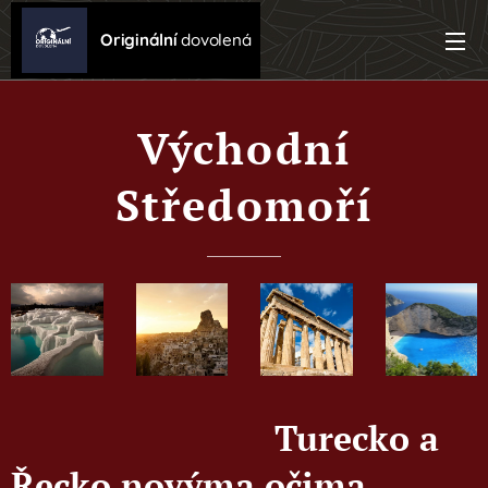
Originální
dovolená
Východní
Středomoří
Turecko a
Řecko novýma očima