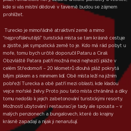
kde si vás místní dědové v taverně budou se zájmem
prohlížet.
Turecko je mimořádně atraktivní země a mimo
"nejprofláknutější" turistická místa se tam krásně cestuje
a zjistíte, jak sympatická země to je. Kdo má rád pobyt u
moře, tomu bych určitě doporučil Pataru a Cirali.
Obzvláště Patara patří možná mezi nejhezčí pláže v
celém Středomoří – 20 kilometrů dlouhá pláž pokrytá
bílým pískem a s minimem lidí. Obě místa leží na jižním
pobřeží Turecka a obě patří mezi oblasti, kde kladou
vejce mořské želvy. Proto jsou tato místa chráněná a díky
tomu nedošlo k jejich zabetonování turistickými resorty.
Možností ubytování i restaurací je tady ale spousta – v
malých penzionech a bungalovech, které do krajiny
krásně zapadají a nijak ji nenarušují.