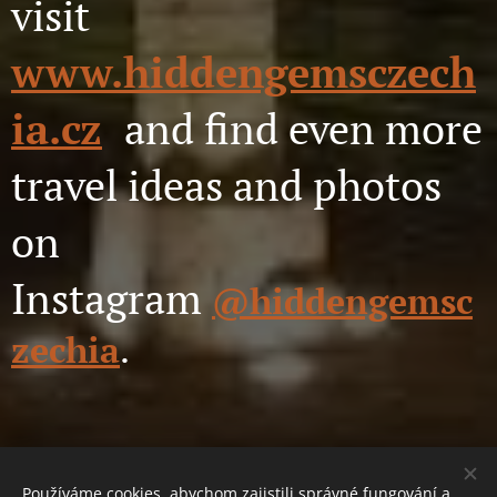
visit
www.hiddengemsczech
ia.cz
and find even more
travel ideas and photos
on
Instagram
@hiddengemsc
zechia
.
Používáme cookies, abychom zajistili správné fungování a