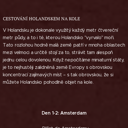
CESTOVÁNÍ HOLANDSKEM NA KOLE
V Holandsku je dokonale využitý každý metr čtvereční
metr půdy, a to i té, kterou Holandsko "vyrvalo" moři.
Tato rozlohou hodně malá země patří v mnoha oblastech
mezi velmoci a určitě stojí za to, strávit tam alespoň
jednu celou dovolenou. Když nepočítáme miniaturní státy,
je to nejhustěji zalidněná země Evropy s obrovskou
koncentrací zajímavých míst – s tak obrovskou, že si
můžete Holandsko pohodlně objet na kole.
Den 1-2: Amsterdam