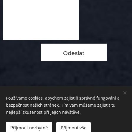
Odeslat
Používáme cookies, abychom zajistili správné fungování a
bezpečnost našich stránek. Tím vám můžeme zajistit tu
nejlepší zkušenost při jejich návštěvě.
© 2022 Originální dovolená. Všechna práva vyhrazena.
Přijmout nezbytné
Přijmout vše
Vytvořeno službou
Webnode
Cookies